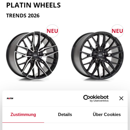
PLATIN WHEELS
TRENDS 2026
PLATIN
P 125
PLATIN
P 125
black glossy, polished
black glossy
20"
20"
Zustimmung
Details
Über Cookies