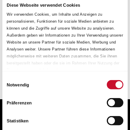
Diese Webseite verwendet Cookies
Wir verwenden Cookies, um Inhalte und Anzeigen zu
personalisieren, Funktionen für soziale Medien anbieten zu
können und die Zugriffe auf unsere Website zu analysieren.
Außerdem geben wir Informationen zu Ihrer Verwendung unserer
Website an unsere Partner für soziale Medien, Werbung und
Analysen weiter. Unsere Partner führen diese Informationen
möglicherweise mit weiteren Daten zusammen, die Sie ihnen
PLATIN
P 124
PLATIN
P 124
bereitgestellt haben oder die sie im Rahmen Ihrer Nutzung der
black glossy
glossy silver
Dienste gesammelt haben.
Impressum
.
17"–19"
17"–19"
Einwilligungsauswahl
Notwendig
Präferenzen
Statistiken