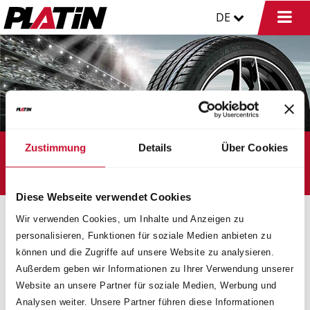
DE
Zustimmung
Details
Über Cookies
PLATIN WHEELS & PLATIN TYRES
Die Kombination macht’s
Diese Webseite verwendet Cookies
PLATIN KOMPLETTRÄDER
KONFIGURATOR
Wir verwenden Cookies, um Inhalte und Anzeigen zu
personalisieren, Funktionen für soziale Medien anbieten zu
DIE PERFEKTE RAD-/REIFENKOMBINATION
können und die Zugriffe auf unsere Website zu analysieren.
PLATIN Kompletträder sind die Summe aus
Außerdem geben wir Informationen zu Ihrer Verwendung unserer
faszinierendem Räderdesign und innovativer
Website an unsere Partner für soziale Medien, Werbung und
Reifentechnologie.
Analysen weiter. Unsere Partner führen diese Informationen