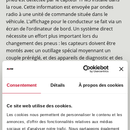
la roue. Cette information est envoyée par ondes
radio à une unité de commande située dans le
véhicule. L’affichage pour le conducteur se fait via un
écran de l’ordinateur de bord. Un système direct
nécessite un effort plus important lors du
changement des pneus : les capteurs doivent être
montés avec un outillage spécial moyennant un
couple préréglé, et des appareils de diagnostic et des
logiciels spéciaux sont nécessaires pour la lecture
des données des capteurs, l’apprentissage des
capteurs, etc.
Consentement
Détails
À propos des cookies
Systèmes indirects
(sans capteur TPMS)
Dans le cas d’un système indirect, la perte d’air est
détectée par les capteurs ABS ou de traction installés
Ce site web utilise des cookies.
sur le véhicule. Il est ici possible de se passer de
Les cookies nous permettent de personnaliser le contenu et les
l’utilisation de capteurs TPMS et il n’est pas
annonces, d'offrir des fonctionnalités relatives aux médias
nécessaire de prendre en compte des paramètres
sociaux et d'analyser notre trafic. Nous partageons également