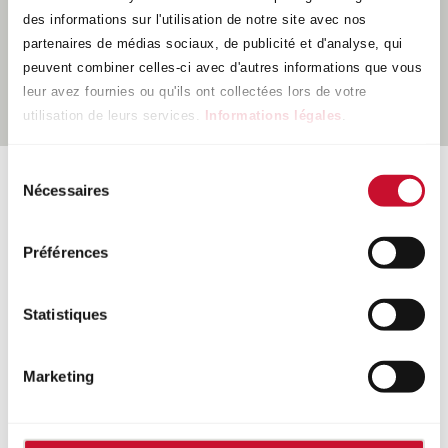
nouveaux lors de la vente et du montage de roues
des informations sur l'utilisation de notre site avec nos
complètes. Un système indirect doit être recalibré
partenaires de médias sociaux, de publicité et d'analyse, qui
après le changement de pneu.
peuvent combiner celles-ci avec d'autres informations que vous
leur avez fournies ou qu'ils ont collectées lors de votre
utilisation de leurs services.
Informations légales
.
Sélection
Nécessaires
du
La qualité rencontre le design
consentement
Les PLATIN Sens avec valve métallique ont un angle
Préférences
de valve fixe (10°) et un poids faible.
Les capteurs sont disponibles en coloris argent, gris
Statistiques
et noir, coordonnés à la couleur de vos jantes. Il y a
aussi une version avec une valve en caoutchouc.
Marketing