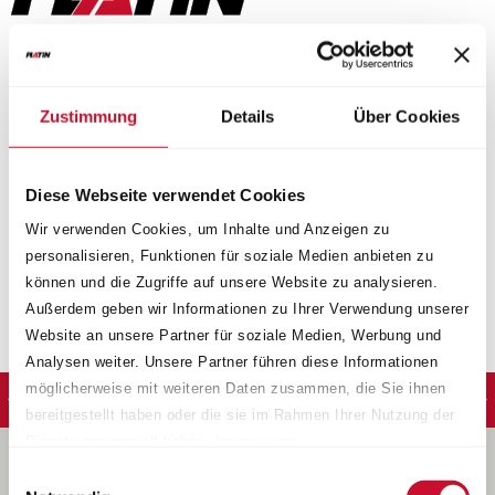
PLATIN
P 107
Zustimmung
Details
Über Cookies
diamant schwarz
Diese Webseite verwendet Cookies
Wir verwenden Cookies, um Inhalte und Anzeigen zu
Ein edles und dynamisches Design zeichnet die P 107 in
personalisieren, Funktionen für soziale Medien anbieten zu
diamant schwarz aus. Ihre 10 Speichen sind leicht
können und die Zugriffe auf unsere Website zu analysieren.
Außerdem geben wir Informationen zu Ihrer Verwendung unserer
versetzt und v-förmig angeordnet.
Website an unsere Partner für soziale Medien, Werbung und
Analysen weiter. Unsere Partner führen diese Informationen
möglicherweise mit weiteren Daten zusammen, die Sie ihnen
bereitgestellt haben oder die sie im Rahmen Ihrer Nutzung der
Dienste gesammelt haben.
Impressum
.
Einwilligungsauswahl