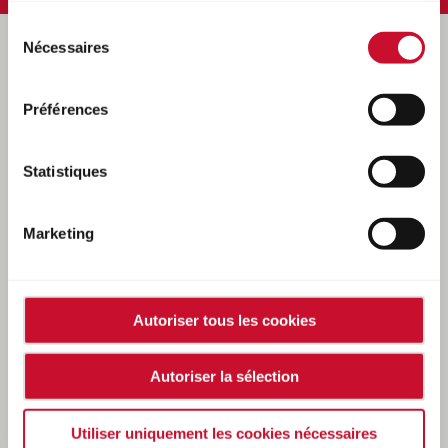
Sélection
Nécessaires
du
consentement
DIAMÈTRE ET ENTRAXE
Préférences
PLATIN
P 104
, noir
18"
19"
Statistiques
Marketing
Diamètre
Entraxe
7,0 x 18
5/108
Autoriser tous les cookies
CERTIFICAT, ABE
Autoriser la sélection
LES VARIATIONS
Utiliser uniquement les cookies nécessaires