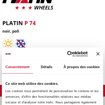
PLATIN
P 74
noir, poli
Une jante au tempérament sportif avec ses branches
hélicoïdales allant jusqu´aux extrémités de la jante pour
un rendu plus grand. Finition noir, noir poli ou alu
Consentement
Détails
À propos des cookies
classique.
Ce site web utilise des cookies.
Les cookies nous permettent de personnaliser le contenu et les
annonces, d'offrir des fonctionnalités relatives aux médias
sociaux et d'analyser notre trafic. Nous partageons également