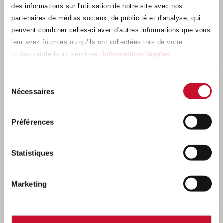
des informations sur l'utilisation de notre site avec nos
DIAMÈTRE ET ENTRAXE
partenaires de médias sociaux, de publicité et d'analyse, qui
PLATIN
P 74
, noir, poli
peuvent combiner celles-ci avec d'autres informations que vous
leur avez fournies ou qu'ils ont collectées lors de votre
utilisation de leurs services.
Informations légales
.
17"
18"
19"
Sélection
Nécessaires
Diamètre
Entraxe
du
consentement
6,5 x 17
5/112
Préférences
7,0 x 17
5/112
Statistiques
CERTIFICAT, ABE
Marketing
LES VARIATIONS