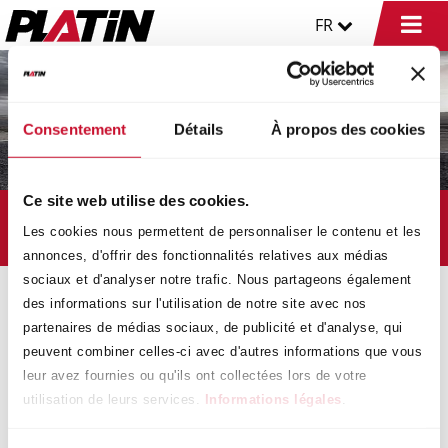
FR
Consentement
Détails
À propos des cookies
Ce site web utilise des cookies.
PLATIN
Les cookies nous permettent de personnaliser le contenu et les
LA PASSION DE L'INNOVATION
annonces, d'offrir des fonctionnalités relatives aux médias
sociaux et d'analyser notre trafic. Nous partageons également
des informations sur l'utilisation de notre site avec nos
Le contenu de cette page n'est
partenaires de médias sociaux, de publicité et d'analyse, qui
pas disponible dans la version
peuvent combiner celles-ci avec d'autres informations que vous
linguistique sélectionnée .
leur avez fournies ou qu'ils ont collectées lors de votre
utilisation de leurs services.
Informations légales
.
Continuer vers la page d'accueil en français